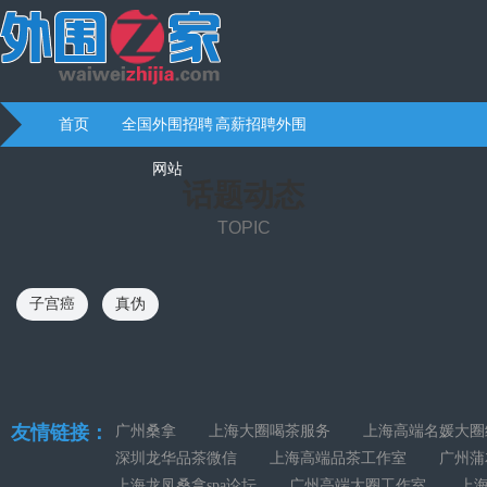
首页
全国外围招聘
高薪招聘外围
网站
话题动态
TOPIC
子宫癌
真伪
友情链接：
广州桑拿
上海大圈喝茶服务
上海高端名媛大圈
深圳龙华品茶微信
上海高端品茶工作室
广州蒲
上海龙凤桑拿spa论坛
广州高端大圈工作室
上