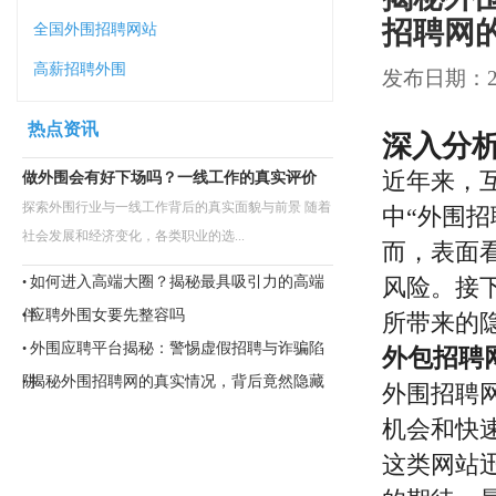
招聘网
全国外围招聘网站
高薪招聘外围
发布日期：202
热点资讯
深入分
近年来，
做外围会有好下场吗？一线工作的真实评价
探索外围行业与一线工作背后的真实面貌与前景 随着
中“外围
社会发展和经济变化，各类职业的选...
而，表面
如何进入高端大圈？揭秘最具吸引力的高端
风险。接
•
伴
应聘外围女要先整容吗
•
所带来的
外围应聘平台揭秘：警惕虚假招聘与诈骗陷
•
外包招聘
阱
揭秘外围招聘网的真实情况，背后竟然隐藏
•
外围招聘
着
机会和快
这类网站