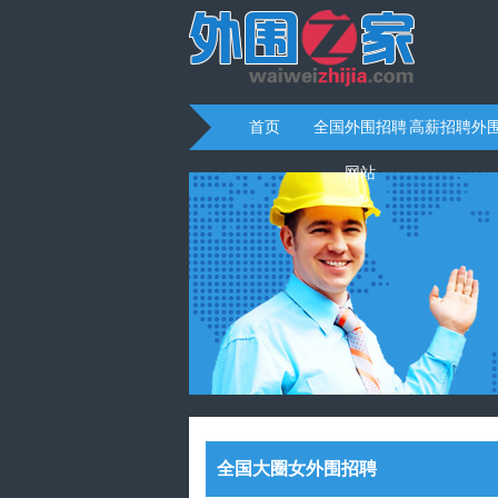
首页
全国外围招聘
高薪招聘外
网站
全国大圈女外围招聘