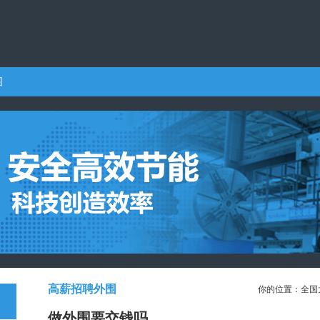
围
高薪招聘外围
你的位置：
全国
做外围要交钱吗