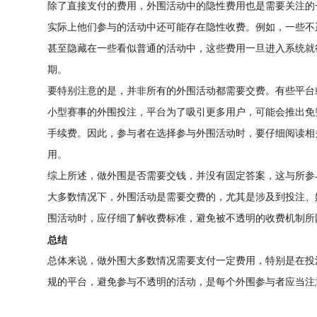
除了直接支付的费用，外围活动中的隐性费用也是需要关注的
实际上他们参与的活动中还可能存在隐性收费。例如，一些不
甚至隐藏在一些看似普通的活动中，这些费用一旦进入系统就
期。
要特别注意的是，并非所有的外围活动都需要交费。有些平台
小型赛事的外围投注，平台为了吸引更多用户，可能会推出免
手续费。因此，参与者在选择参与外围活动时，要仔细阅读相
用。
综上所述，做外围是否需要交钱，并没有固定答案，这与所参
大多数情况下，外围活动是需要交费的，尤其是涉及到投注、
围活动时，应仔细了解收费标准，避免被不透明的收费机制所
总结
总体来说，做外围大多数情况需要支付一定费用，特别是在投
规的平台，避免参与不透明的活动，是每个外围参与者应当注