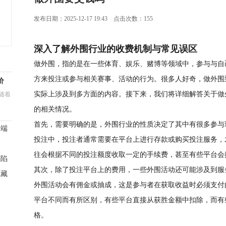
发布日期：2025-12-17 19:43 点击次数：155
深入了解外围行业的收费机制与常见误区
做外围，指的是在一些体育、娱乐、赌博等领域中，参与与自
方来投注或参与相关赛事、活动的行为。很多人好奇，做外围
价
实际上涉及到多方面的内容。接下来，我们将详细解答关于做
随着
的相关情况。
首先，需要明确的是，外围行业的性质决定了其中有很多参与
高端
投注中，投注者通常需要在平台上进行存款或购买投注服务，
往会根据不同的投注额度收取一定的手续费，甚至有些平台会
骗陷
其次，除了投注平台上的费用，一些外围活动还可能涉及到服
隐藏
外围活动会有佣金或抽成，这是参与者在获取收益时必须支付
平台不同而有所区别，有些平台直接从获胜金额中扣除，而有
格。