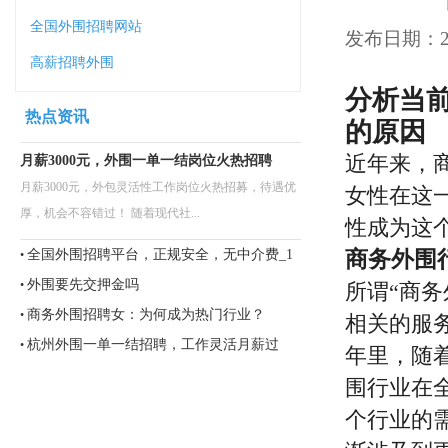
全国外围招聘网站
发布日期：202
高薪招聘外围
分析当
热点资讯
的原因
近年来，
月薪3000元，外围一单一结岗位火热招聘
月薪3000元，外包灵活性工作岗位火热招募，待遇优
女性在这
厚，机会不容错过！ 随着现代社...
性成为这
全国外围招聘平台，正规安全，无中介费_1
商务外围
•
外围要先交押金吗
•
所谓“商
商务外围招聘女：为何成为热门行业？
•
相关的服
杭州外围一单一结招聘，工作灵活月薪过
•
年里，随
万！
围行业在
个行业的